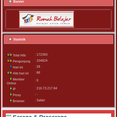
Banner
Statistik
: 172393
Total Hits
: 104824
Pengunjung
: 28
Hari ini
: 86
Hits hari ini
Member
: 0
Online
: 216.73.217.84
IP
: -
Proxy
: Safari
Browser