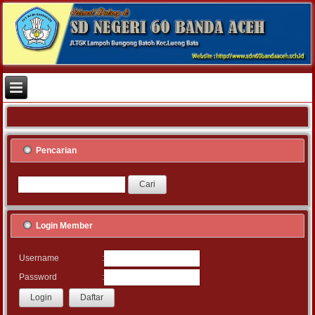
Pencarian
Login Member
:
Username
:
Password