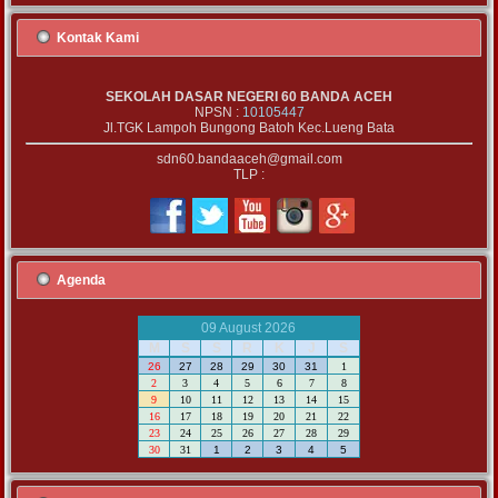
Kontak Kami
SEKOLAH DASAR NEGERI 60 BANDA ACEH
NPSN :
10105447
Jl.TGK Lampoh Bungong Batoh Kec.Lueng Bata
sdn60.bandaaceh@gmail.com
TLP :
Agenda
09 August 2026
M
S
S
R
K
J
S
26
27
28
29
30
31
1
2
3
4
5
6
7
8
9
10
11
12
13
14
15
16
17
18
19
20
21
22
23
24
25
26
27
28
29
30
31
1
2
3
4
5