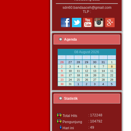
sdn60.bandaaceh@gmail.com
TLP :
Agenda
08 August 2026
M
S
S
R
K
J
S
26
27
28
29
30
31
1
2
3
4
5
6
7
8
9
10
11
12
13
14
15
16
17
18
19
20
21
22
23
24
25
26
27
28
29
30
31
1
2
3
4
5
Statistik
: 172248
Total Hits
: 104792
Pengunjung
: 49
Hari ini