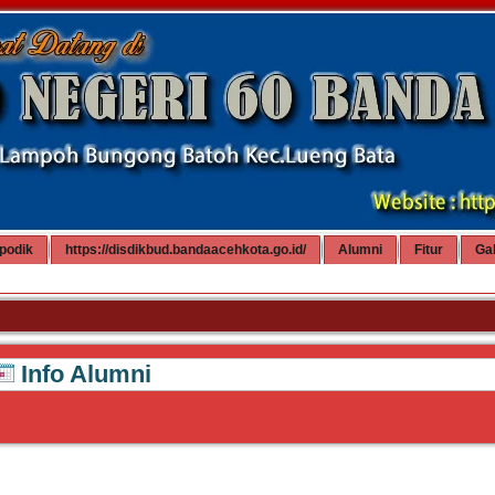
podik
https://disdikbud.bandaacehkota.go.id/
Alumni
Fitur
Gal
Info Alumni