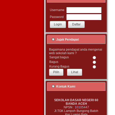
:
Username
:
Password
Jajak Pendapat
Bagaimana pendapat anda mengenai
web sekolah kami ?
Sangat bagus
Bagus
Kurang Bagus
Lihat
Kontak Kami
SEKOLAH DASAR NEGERI 60
BANDA ACEH
NPSN :
10105447
Jl.TGK Lampoh Bungong Batoh
Kec.Lueng Bata