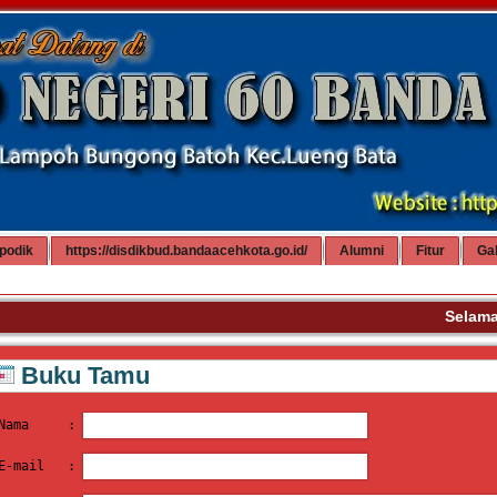
podik
https://disdikbud.bandaacehkota.go.id/
Alumni
Fitur
Gal
Selamat 
Buku Tamu
Nama     : 
E-mail   : 