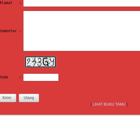
Alamat   : 
Komentar : 
Kode     : 
|
LIHAT BUKU TAMU
|