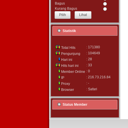
Bagus
Kurang Bagus
Lihat
Statistik
: 171380
Total Hits
: 104649
Pengunjung
: 28
Hari ini
: 33
Hits hari ini
: 0
Member Online
: 216.73.216.84
IP
: -
Proxy
: Safari
Browser
Status Member