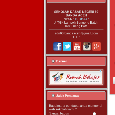
SEKOLAH DASAR NEGERI 60
BANDA ACEH
NPSN :
10105447
Jl.TGK Lampoh Bungong Batoh
Kec.Lueng Bata
sdn60.bandaaceh@gmail.com
TLP :
Banner
Jajak Pendapat
Bagaimana pendapat anda mengenai
web sekolah kami ?
Sangat bagus