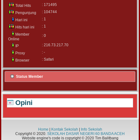
: 171495
Total Hits
: 104744
Pengunjung
: 1
Hari ini
: 1
Hits hari ini
Member
: 0
Online
: 216.73.217.70
IP
: -
Proxy
: Safari
Browser
Status Member
Opini
Home
|
Kontak Sekolah
|
Info Sekolah
Copyright © 2020.
SEKOLAH DASAR NEGERI 60 BANDA ACEH
Website engine's code is copyright © 2020 Tim Balitbang