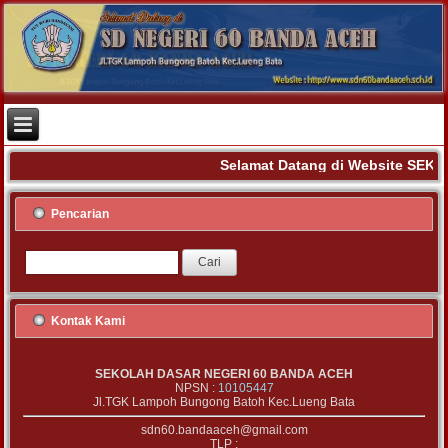
Selamat Datang di Website SEK
Pencarian
Kontak Kami
SEKOLAH DASAR NEGERI 60 BANDA ACEH
NPSN :
10105447
Jl.TGK Lampoh Bungong Batoh Kec.Lueng Bata
sdn60.bandaaceh@gmail.com
TLP :