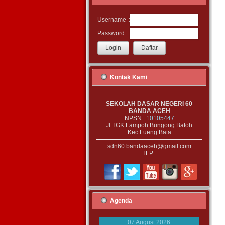
:
Username
:
Password
Kontak Kami
SEKOLAH DASAR NEGERI 60
BANDA ACEH
NPSN :
10105447
Jl.TGK Lampoh Bungong Batoh
Kec.Lueng Bata
sdn60.bandaaceh@gmail.com
TLP :
Agenda
07 August 2026