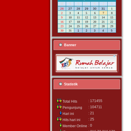
M
S
S
R
K
J
S
26
27
28
29
30
31
1
2
3
4
5
6
7
8
9
10
11
12
13
14
15
16
17
18
19
20
21
22
23
24
25
26
27
28
29
30
31
1
2
3
4
5
Banner
Statistik
: 171455
Total Hits
: 104711
Pengunjung
: 21
Hari ini
: 25
Hits hari ini
: 0
Member Online