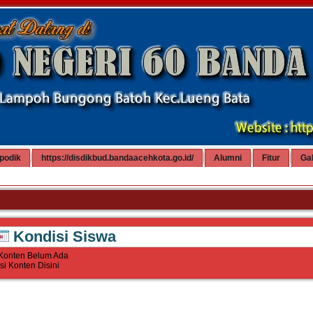
podik
https://disdikbud.bandaacehkota.go.id/
Alumni
Fitur
Gal
Kondisi Siswa
Konten Belum Ada
Isi Konten Disini