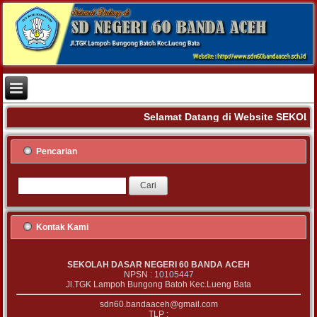
Selamat Datang di Website SEKOLA
Pencarian
Kontak Kami
SEKOLAH DASAR NEGERI 60 BANDA ACEH
NPSN :
10105447
Jl.TGK Lampoh Bungong Batoh Kec.Lueng Bata
sdn60.bandaaceh@gmail.com
TLP :