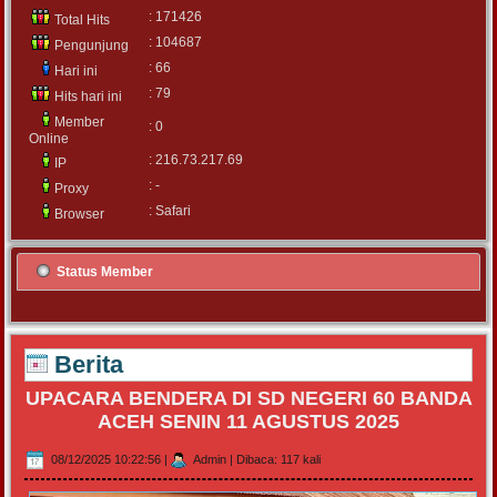
: 171426
Total Hits
: 104687
Pengunjung
: 66
Hari ini
: 79
Hits hari ini
Member
: 0
Online
: 216.73.217.69
IP
: -
Proxy
: Safari
Browser
Status Member
Berita
UPACARA BENDERA DI SD NEGERI 60 BANDA
ACEH SENIN 11 AGUSTUS 2025
08/12/2025 10:22:56
|
Admin
|
Dibaca: 117 kali