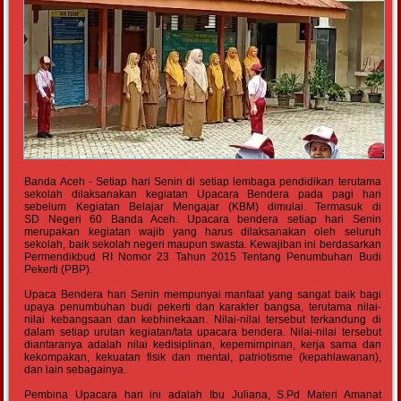
Banda Aceh - Setiap hari Senin di setiap lembaga pendidikan terutama
sekolah dilaksanakan kegiatan Upacara Bendera pada pagi hari
sebelum Kegiatan Belajar Mengajar (KBM) dimulai. Termasuk di
SD Negeri 60 Banda Aceh. Upacara bendera setiap hari Senin
merupakan kegiatan wajib yang harus dilaksanakan oleh seluruh
sekolah, baik sekolah negeri maupun swasta. Kewajiban ini berdasarkan
Permendikbud RI Nomor 23 Tahun 2015 Tentang Penumbuhan Budi
Pekerti (PBP).
Upaca Bendera hari Senin mempunyai manfaat yang sangat baik bagi
upaya penumbuhan budi pekerti dan karakter bangsa, terutama nilai-
nilai kebangsaan dan kebhinekaan. Nilai-nilai tersebut terkandung di
dalam setiap urutan kegiatan/tata upacara bendera. Nilai-nilai tersebut
diantaranya adalah nilai kedisiplinan, kepemimpinan, kerja sama dan
kekompakan, kekuatan fisik dan mental, patriotisme (kepahlawanan),
dan lain sebagainya.
Pembina Upacara hari ini adalah Ibu Juliana, S.Pd Materi Amanat