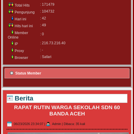
: 171479
Total Hits
: 104732
Pengunjung
: 42
Hari ini
: 49
Hits hari ini
Member
: 0
Online
: 216.73.216.40
IP
: -
Proxy
: Safari
Browser
Status Member
Berita
RAPAT RUTIN WARGA SEKOLAH SDN 60
BANDA ACEH
06/23/2026 23:34:07
|
Admin
|
Dibaca: 35 kali