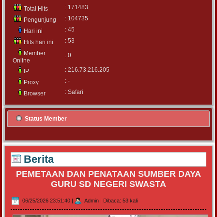
: 171483
Total Hits
: 104735
Pengunjung
: 45
Hari ini
: 53
Hits hari ini
Member
: 0
Online
: 216.73.216.205
IP
: -
Proxy
: Safari
Browser
Status Member
Berita
PEMETAAN DAN PENATAAN SUMBER DAYA
GURU SD NEGERI SWASTA
06/25/2026 23:51:40
|
Admin
|
Dibaca: 53 kali