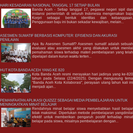
HARI KESADARAN NASIONAL TANGGAL 17 SETIAP BULAN
Banda Aceh - Setiap tanggal 17, pegawai negeri sipil da
instansi pemerintah di seluruh Indonesia mengenakan baj
Korpri sebagai bentuk identitas dan kebanggaan
Penggunaan baju ini bukan sekadar kewajiban, melain...
ASESMEN SUMATIF BERBASIS KOMPUTER: EFISIENSI DAN AKURASI
PENILAIAN
Apa Itu Asesmen Sumatif? Asesmen sumatif adalah sebua
evaluasi atau asesmen akhir yang dilakukan untuk menila
pemahaman siswa terhadap materi pembelajaran yang tela
dipelajari dalam kurun waktu terten...
HUT KOTA BANDA ACEH YANG KE 820
Kota Banda Aceh resmi merayakan hari jadinya yang ke-82
tahun pada Selasa (22/4/2025). Dengan mengusung tem
“Banda Aceh Kota Kolaborasi”, perayaan ulang tahun kali in
menjadi ajan...
PEMANFAATAN APLIKASI QUIZIZZ SEBAGAI MEDIA PEMBELAJARAN UNTUK
MENINGKATKAN MINAT BELAJAR
Rendahnya minat belajar siswa menyebabkan hasil belaja
tidak maksimal. Diperlukan metode pembelajaran yangdinila
efektif untuk memberikan pengaruh positif terhadap mina
belajar pada siswa, misalnya pembelajaran dengan...