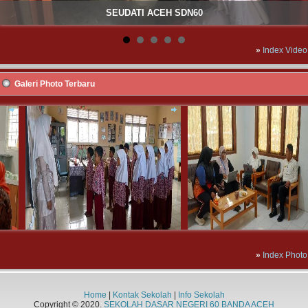
SEUDATI ACEH SDN60
»
Index Video
Galeri Photo Terbaru
»
Index Photo
Home
|
Kontak Sekolah
|
Info Sekolah
Copyright © 2020.
SEKOLAH DASAR NEGERI 60 BANDA ACEH