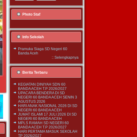
Photo Staf
Info Sekolah
Pramuka Siaga SD Negeri 60
Banda Aceh
::
Selengkapnya
Berita Terbaru
KEGIATAN DINIYAH SDN 60
BANDA ACEH T.P 2026/2027
UPACARA BENDERA DI SD
NEGERI 60 BANDA ACEH SENIN 3
AGUSTUS 2026
HARI ANAK NASIONAL 2026 DI SD
NEGERI 60 BANDA ACEH
JUMAT ISLAMI 17 JULI 2026 DI SD
NEGERI 60 BANDA ACEH
MPLS RAMAH SD NEGERI 60
BANDA ACEH T.P 2026/2027
HARI PERTAMA MASUK SEKOLAH
TP 2026/2027