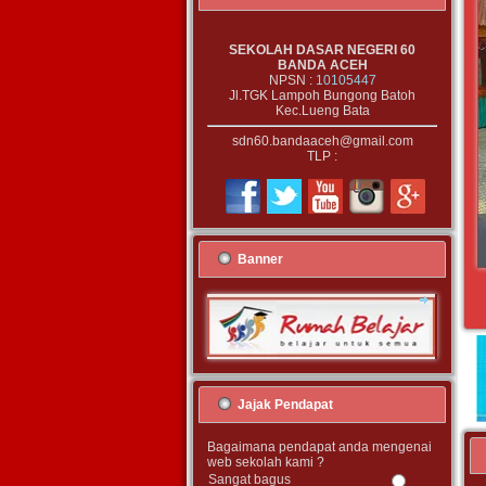
SEKOLAH DASAR NEGERI 60
BANDA ACEH
NPSN :
10105447
Jl.TGK Lampoh Bungong Batoh
Kec.Lueng Bata
sdn60.bandaaceh@gmail.com
TLP :
Banner
Jajak Pendapat
Bagaimana pendapat anda mengenai
web sekolah kami ?
Sangat bagus