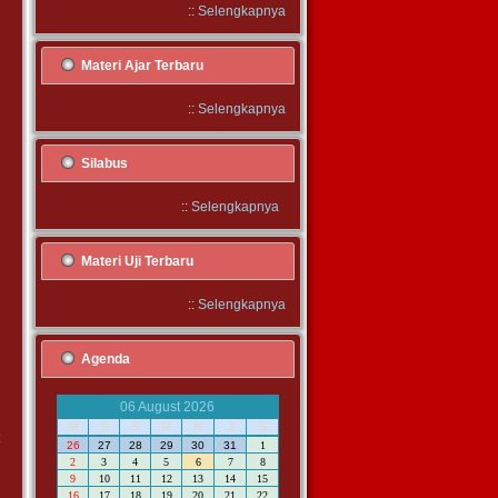
::
Selengkapnya
n
u
Materi Ajar Terbaru
.
::
Selengkapnya
Silabus
h
i
h
::
Selengkapnya
Materi Uji Terbaru
0
a
::
Selengkapnya
i
Agenda
r
06 August 2026
i
M
S
S
R
K
J
S
t
26
27
28
29
30
31
1
2
3
4
5
6
7
8
9
10
11
12
13
14
15
16
17
18
19
20
21
22