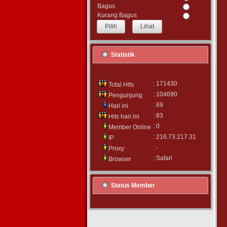
Bagus
Kurang Bagus
Lihat
Statistik
: 171430
Total Hits
: 104690
Pengunjung
: 69
Hari ini
: 83
Hits hari ini
: 0
Member Online
: 216.73.217.31
IP
: -
Proxy
: Safari
Browser
Status Member