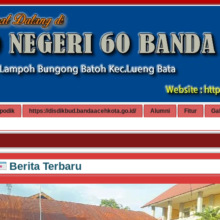
podik
https://disdikbud.bandaacehkota.go.id/
Alumni
Fitur
Gal
Sel
Berita Terbaru